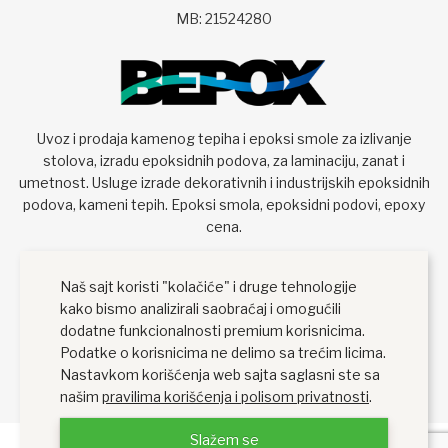
MB: 21524280
Uvoz i prodaja kamenog tepiha i epoksi smole za izlivanje
stolova, izradu epoksidnih podova, za laminaciju, zanat i
umetnost. Usluge izrade dekorativnih i industrijskih epoksidnih
podova, kameni tepih. Epoksi smola, epoksidni podovi, epoxy
cena.
Naš sajt koristi "kolačiće" i druge tehnologije
kako bismo analizirali saobraćaj i omogućili
dodatne funkcionalnosti premium korisnicima.
Podatke o korisnicima ne delimo sa trećim licima.
Nastavkom korišćenja web sajta saglasni ste sa
našim
pravilima korišćenja i polisom privatnosti
.
Slažem se