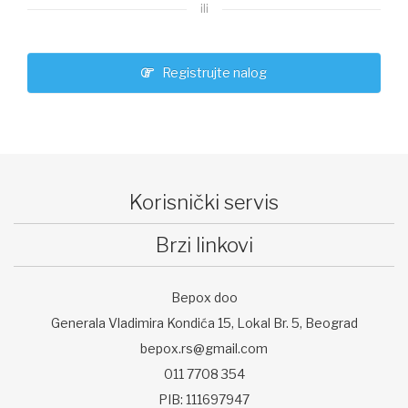
ili
Registrujte nalog
Korisnički servis
Brzi linkovi
Bepox doo
Generala Vladimira Kondića 15, Lokal Br. 5, Beograd
bepox.rs@gmail.com
011 7708 354
PIB: 111697947