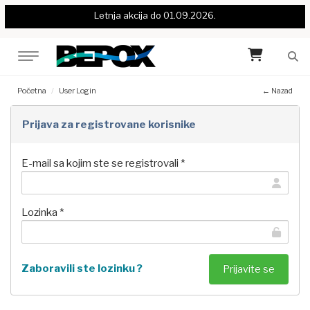
Letnja akcija do 01.09.2026.
Početna
User Login
← Nazad
Prijava za registrovane korisnike
E-mail sa kojim ste se registrovali *
Lozinka *
Zaboravili ste lozinku ?