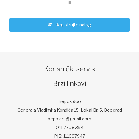
ili
Registrujte nalog
Korisnički servis
Brzi linkovi
Bepox doo
Generala Vladimira Kondića 15, Lokal Br. 5, Beograd
bepox.rs@gmail.com
011 7708 354
PIB: 111697947