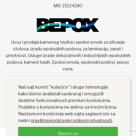
MB: 21524280
Uvoz i prodaja kamenog tepiha i epoksi smole za izlivanje
stolova, izradu epoksidnih podova, za laminaciju, zanat i
umetnost. Usluge izrade dekorativnih i industrijskih epoksidnih
podova, kameni tepih. Epoksi smola, epoksidni podovi, epoxy
cena.
Naš sajt koristi "kolačiće" i druge tehnologije
kako bismo analizirali saobraćaj i omogućili
dodatne funkcionalnosti premium korisnicima.
Podatke o korisnicima ne delimo sa trećim licima.
Nastavkom korišćenja web sajta saglasni ste sa
našim
pravilima korišćenja i polisom privatnosti
.
Slažem se