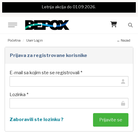
Letnja akcija do 01.09.2026.
Početna
User Login
← Nazad
Prijava za registrovane korisnike
E-mail sa kojim ste se registrovali *
Lozinka *
Zaboravili ste lozinku ?