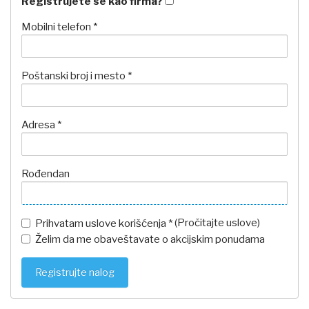
Registrujete se kao firma?
Mobilni telefon *
Poštanski broj i mesto *
Adresa *
Rođendan
(
Pročitajte uslove
)
Prihvatam uslove korišćenja *
Želim da me obaveštavate o akcijskim ponudama