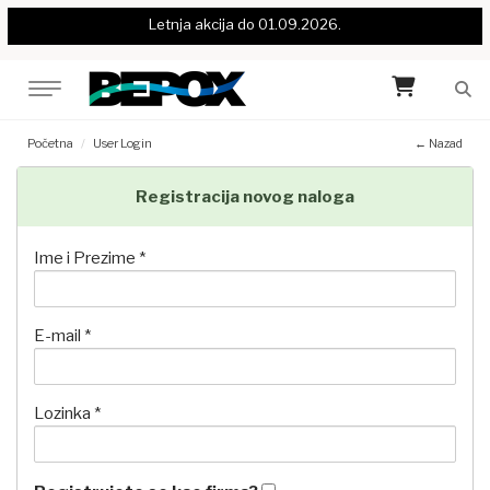
Letnja akcija do 01.09.2026.
Početna
User Login
← Nazad
Registracija novog naloga
Ime i Prezime *
E-mail *
Lozinka *