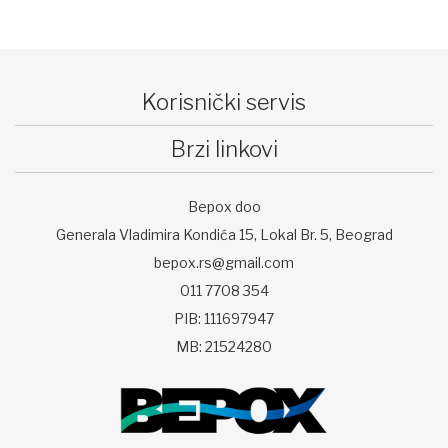
Korisnički servis
Brzi linkovi
Bepox doo
Generala Vladimira Kondića 15, Lokal Br. 5, Beograd
bepox.rs@gmail.com
011 7708 354
PIB: 111697947
MB: 21524280