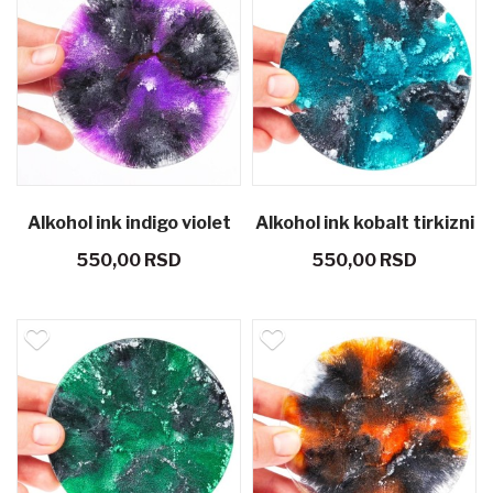
Alkohol ink indigo violet
Alkohol ink kobalt tirkizni
550,00 RSD
550,00 RSD
10 g
10 g