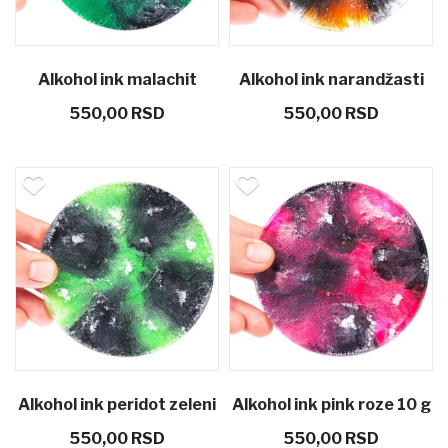
Alkohol ink malachit
Alkohol ink narandžasti
550,00 RSD
550,00 RSD
zeleni 10 g
10 g
Alkohol ink peridot zeleni
Alkohol ink pink roze 10 g
550,00 RSD
550,00 RSD
10 g