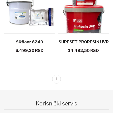
SKfloor 6240
SURESET PRORESIN UVR
6.499,20 RSD
14.492,50 RSD
poliuretansko vezivo za
7,5 kg PU Resin vezivo za
vertikale 1 kg set
kameni tepih
1
Korisnički servis