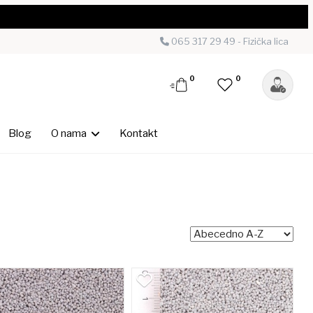
065 317 29 49 - Fizička lica
0
0
Blog
O nama
Kontakt