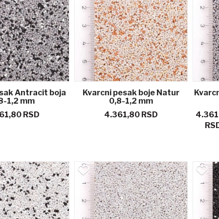
sak Antracit boja
Kvarcni pesak boje Natur
Kvarcn
8-1,2 mm
0,8-1,2 mm
61,80 RSD
4.361,80 RSD
4.361
RS