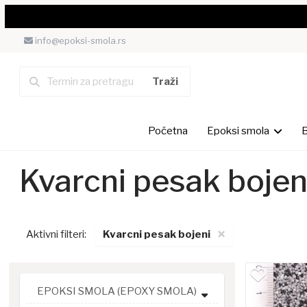
info@epoksi-smola.rs
Početna
Epoksi smola
B
Kvarcni pesak bojen
×
Aktivni filteri:
Kvarcni pesak bojeni
EPOKSI SMOLA (EPOXY SMOLA)