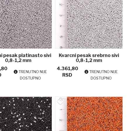
i pesak platinasto sivi
Kvarcni pesak srebrno sivi
0,8-1,2 mm
0,8-1,2 mm
,80
4.361,80
TRENUTNO NIJE
TRENUTNO NIJE
D
RSD
DOSTUPNO
DOSTUPNO