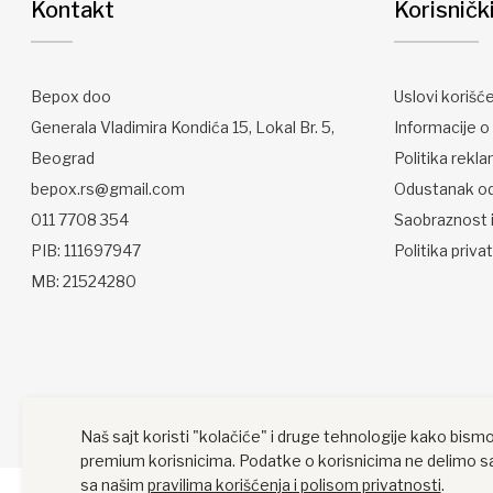
Kontakt
Korisničk
Bepox doo
Uslovi korišć
Generala Vladimira Kondića 15, Lokal Br. 5,
Informacije o 
Beograd
Politika rekla
bepox.rs@gmail.com
Odustanak o
011 7708 354
Saobraznost i
PIB: 111697947
Politika priva
MB: 21524280
Naš sajt koristi "kolačiće" i druge tehnologije kako bismo
premium korisnicima. Podatke o korisnicima ne delimo sa
sa našim
pravilima korišćenja i polisom privatnosti
.