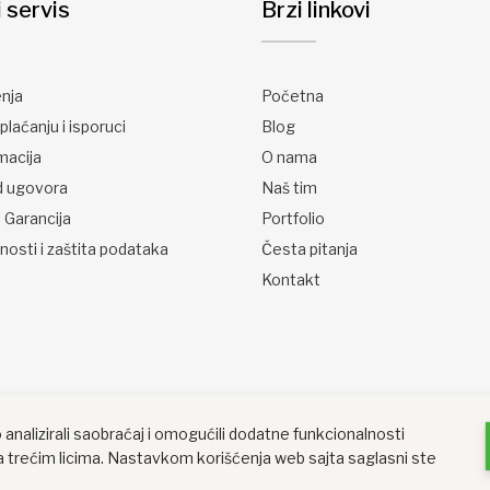
i servis
Brzi linkovi
enja
Početna
plaćanju i isporuci
Blog
macija
O nama
d ugovora
Naš tim
 Garancija
Portfolio
tnosti i zaštita podataka
Česta pitanja
Kontakt
 analizirali saobraćaj i omogućili dodatne funkcionalnosti
 trećim licima. Nastavkom korišćenja web sajta saglasni ste