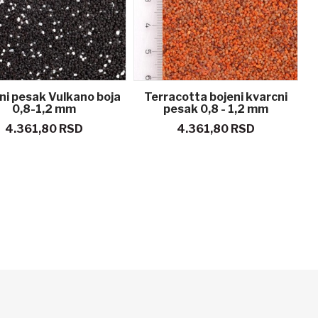
ni pesak Vulkano boja
Terracotta bojeni kvarcni
0,8-1,2 mm
pesak 0,8 - 1,2 mm
4.361,80 RSD
4.361,80 RSD