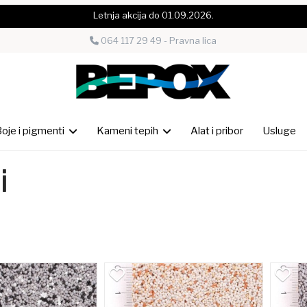
Letnja akcija do 01.09.2026.
064 117 29 49 - Pravna lica
oje i pigmenti
Kameni tepih
Alat i pribor
Usluge
i