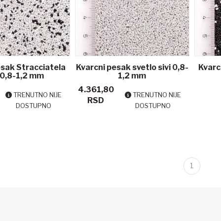
esak Stracciatela
Kvarcni pesak svetlo sivi 0,8-
Kvarc
 0,8-1,2 mm
1,2 mm
4.361,80
TRENUTNO NIJE
TRENUTNO NIJE
RSD
DOSTUPNO
DOSTUPNO
1