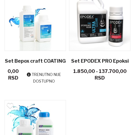
Set Bepox craft COATING
Set EPODEX PRO Epoksi
0,00
1.850,00 - 137.700,00
EPOXY RESIN - epoksi
smola
TRENUTNO NIJE
RSD
RSD
DOSTUPNO
smola za drvo i nakit