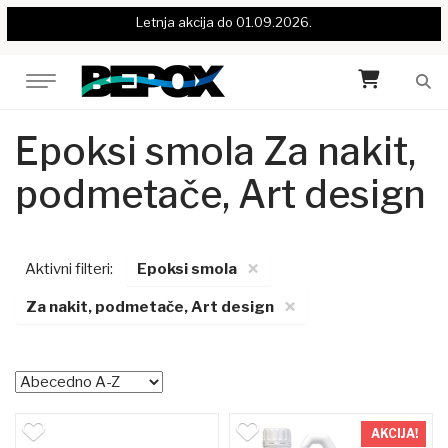
Letnja akcija do 01.09.2026.
Epoksi smola Za nakit,
podmetače, Art design
×
Aktivni filteri:
Epoksi smola
×
Za nakit, podmetače, Art design
AKCIJA!