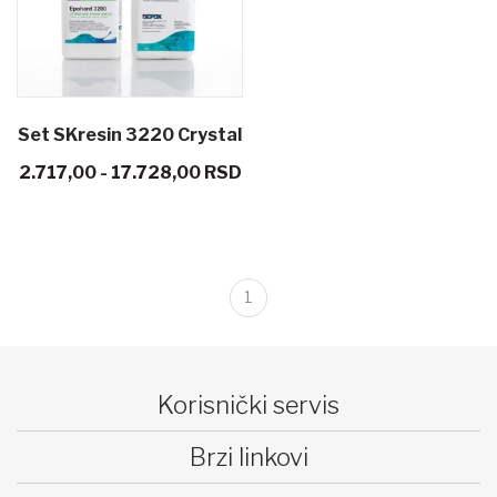
Set SKresin 3220 Crystal
2.717,00 - 17.728,00 RSD
clear - epoksi smola za
nakit, podmetače, za
premazivanje
1
Korisnički servis
Brzi linkovi