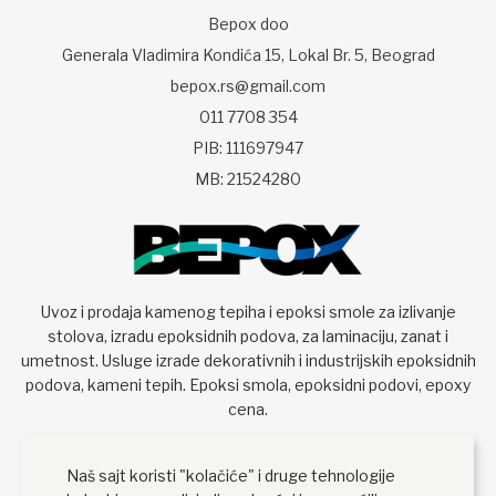
Bepox doo
Generala Vladimira Kondića 15, Lokal Br. 5, Beograd
bepox.rs@gmail.com
011 7708 354
PIB: 111697947
MB: 21524280
Uvoz i prodaja kamenog tepiha i epoksi smole za izlivanje
stolova, izradu epoksidnih podova, za laminaciju, zanat i
umetnost. Usluge izrade dekorativnih i industrijskih epoksidnih
podova, kameni tepih. Epoksi smola, epoksidni podovi, epoxy
cena.
Naš sajt koristi "kolačiće" i druge tehnologije