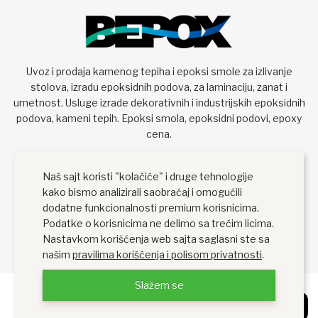
Uvoz i prodaja kamenog tepiha i epoksi smole za izlivanje
stolova, izradu epoksidnih podova, za laminaciju, zanat i
umetnost. Usluge izrade dekorativnih i industrijskih epoksidnih
podova, kameni tepih. Epoksi smola, epoksidni podovi, epoxy
cena.
Naš sajt koristi "kolačiće" i druge tehnologije
kako bismo analizirali saobraćaj i omogućili
dodatne funkcionalnosti premium korisnicima.
Podatke o korisnicima ne delimo sa trećim licima.
Nastavkom korišćenja web sajta saglasni ste sa
našim
pravilima korišćenja i polisom privatnosti
.
Slažem se
Bepox Epoksi Smola i Kameni Tepih - Beograd ©. Sva prava
Filteri
zadržana 2026
Explicit