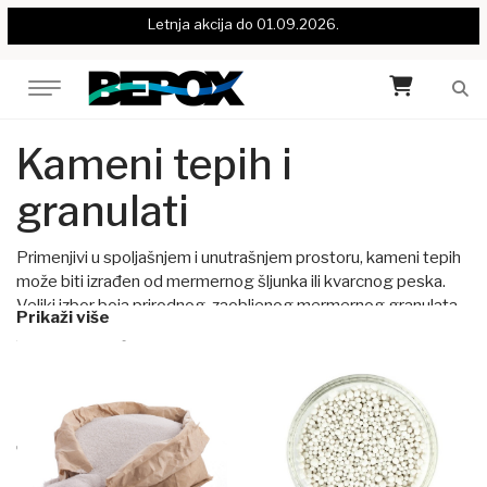
Letnja akcija do 01.09.2026.
Kameni tepih i
granulati
Primenjivi u spoljašnjem i unutrašnjem prostoru, kameni tepih
može biti izrađen od mermernog šljunka ili kvarcnog peska.
Veliki izbor boja prirodnog, zaobljenog mermernog granulata
Prikaži više
2-4 mm omogućava dizajniranje po želji sa neograničenim
kombinacijama.
Bojeni kvarcni pesak zrna 0,8-1,2 mm dolazi u više boja i
njihovih mešavina i pogodan je kako za izradu kamenog tepiha
tako i u dizajniranju epoksidnih podova.
Pored bojenog kvarcnog peska i drugi dostupni granulati
omogućavaju izradu epoksidnih podova stepena