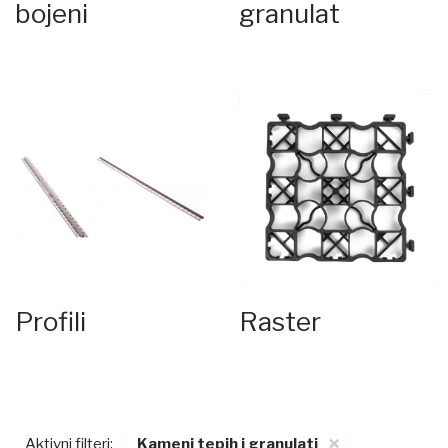
bojeni
granulat
Profili
Raster
×
Aktivni filteri:
Kameni tepih i granulati