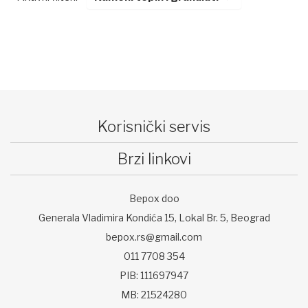
Korisnički servis
Brzi linkovi
Bepox doo
Generala Vladimira Kondića 15, Lokal Br. 5, Beograd
bepox.rs@gmail.com
011 7708 354
PIB: 111697947
MB: 21524280