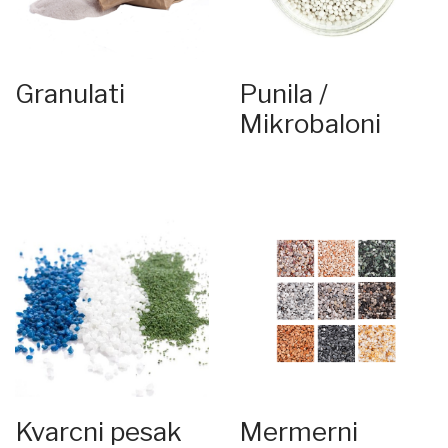
protivkliznosti od R9-R13.
Najveći stepen protikliznosti R13 pruža silicijum karbid
dostupan u 4 granulacije.
Granulati
Punila /
Mikrobaloni
Kvarcni pesak
Mermerni