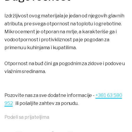
Izdržljivost ovog materijala je jedan od njegovih glavnih
atributa, pre svega otpornost na toplotu i ogrebotine.
Mikrocement je otporan na mrlje, a karakteriše ga i
vodootpornost i protivkliznost pa je pogodan za
primenu u kuhinjama i kupatilima.
Otpornost na buđ čini ga pogodnim za zidove i podove u
vlažnim sredinama.
Pozovite nas za sve dodatne informacije -
+381 63 580
952
ili pošaljite zahtev za ponudu.
Podeli sa prijateljima