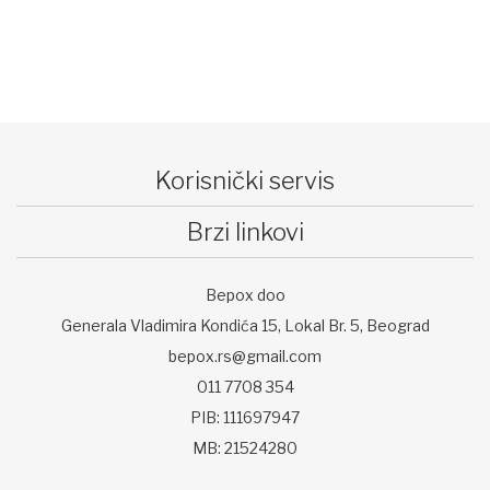
Korisnički servis
Brzi linkovi
Bepox doo
Generala Vladimira Kondića 15, Lokal Br. 5, Beograd
bepox.rs@gmail.com
011 7708 354
PIB: 111697947
MB: 21524280