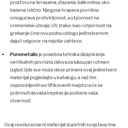
prostoru na terasama, stazama, balkonima, oko
bazena i slično. Njegova hrapava površina
omogućava protivkliznost, a otpornost na
vremenske uticaje, UV zrake, kao i otpornost na
grebanje čine ovu podnu oblogu jedinstvenom
dajući odgovor na najviše zahteve.
Purometallo
je posebna tehnika dizajniranja
vertikalnih površina zidova za luksuzan i otmen
izgled. Gde sve može da se primeni ovaj jedinstveni
materijal pogledajte u katalogu, a naš tim
osposobljenih sertifikovanih majstora će se
pobrinuti da vaša inspiracija postane vaša
stvarnost
Ovaj revolucionarni materijal izuzetnih svojstava ima