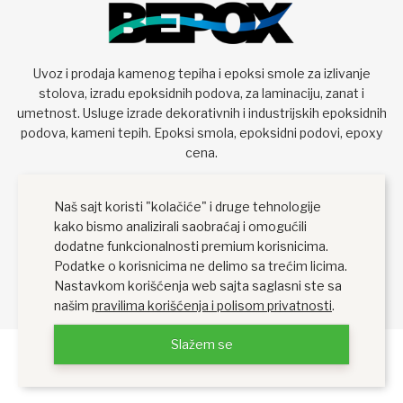
Uvoz i prodaja kamenog tepiha i epoksi smole za izlivanje
stolova, izradu epoksidnih podova, za laminaciju, zanat i
umetnost. Usluge izrade dekorativnih i industrijskih epoksidnih
podova, kameni tepih. Epoksi smola, epoksidni podovi, epoxy
cena.
Naš sajt koristi "kolačiće" i druge tehnologije
kako bismo analizirali saobraćaj i omogućili
dodatne funkcionalnosti premium korisnicima.
Podatke o korisnicima ne delimo sa trećim licima.
Nastavkom korišćenja web sajta saglasni ste sa
našim
pravilima korišćenja i polisom privatnosti
.
Slažem se
Bepox Epoksi Smola i Kameni Tepih - Beograd ©. Sva prava
zadržana 2026
Explicit