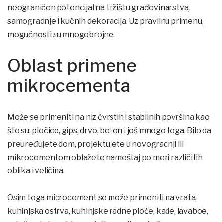
neograničen potencijal na tržištu građevinarstva,
samogradnje i kućnih dekoracija. Uz pravilnu primenu,
mogućnosti su mnogobrojne.
Oblast primene
mikrocementa
Može se primeniti na niz čvrstih i stabilnih površina kao
što su: pločice, gips, drvo, beton i još mnogo toga. Bilo da
preuređujete dom, projektujete u novogradnji ili
mikrocementom oblažete nameštaj po meri različitih
oblika i veličina.
Osim toga microcement se može primeniti na vrata,
kuhinjska ostrva, kuhinjske radne ploče, kade, lavaboe,