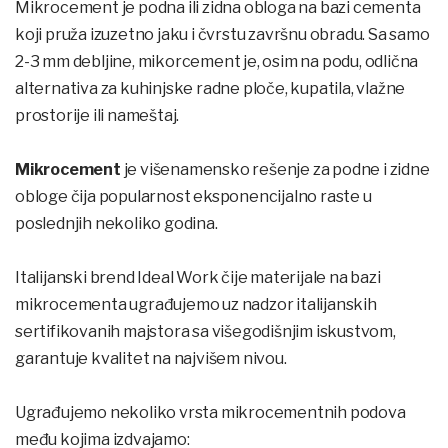
Mikrocement je podna ili zidna obloga na bazi cementa
koji pruža izuzetno jaku i čvrstu završnu obradu. Sa samo
2-3 mm debljine, mikorcement je, osim na podu, odlična
alternativa za kuhinjske radne ploče, kupatila, vlažne
prostorije ili nameštaj.
Mikrocement
je višenamensko rešenje za podne i zidne
obloge čija popularnost eksponencijalno raste u
poslednjih nekoliko godina.
Italijanski brend Ideal Work čije materijale na bazi
mikrocementa ugrađujemo uz nadzor italijanskih
sertifikovanih majstora sa višegodišnjim iskustvom,
garantuje kvalitet na najvišem nivou.
Ugrađujemo nekoliko vrsta mikrocementnih podova
među kojima izdvajamo: