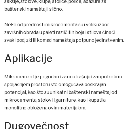
saksije, stolove, klupe, stolice, police, abažure za
baštenski nameštaj i slično.
Neke od prednosti mikrocementa su i veliki izbor
završnih obrada u paleti različitih boja i stilova čineći
svaki pod, zid ili komad nameštaja potpuno jedinstvenim.
Aplikacije
Mikrocement je pogodan i za unutrašnju i za upotrebu u
spoljašnjem prostoru što omogućava beskrajan
potencijal, kao što su unikatni baštenski nameštaj od
mikrocementa, stolovi i garniture, kao i kupatila
monolitno obložena ovim materijalom.
Dugovečnost