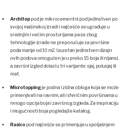
Architop
pod je mikrocementni pod jedinstven po
svojoj mašinskoj izradi i najčešće se ugrađuje u
srednjim i većim prostorijama pa se zbog
tehnologije izrade ne preporučuje za površine
poda manje od 10 m2. Izuzetan jedinstven dizajn
ovih podova omogućen je u preko 15 boja ili nijansi,
a završni izgled dolazi u tri varijante: sjaj, polusjaj ili
mat.
Microtopping
je podna i zidna obloga koja se može
primenjivati na ravnim, ali i sferičnim površinama u
mnogo opcija boja i završnog izgleda. Za inspiraciju
i mogućnosti boja pogledajte katalog.
Rasico
pod najčešće se primenjuje u spoljašnjem