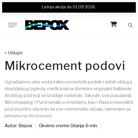
Letnja akcija do 01.09.2026.
« Usluge
Mikrocement podovi
Ugrađujemo više vrsta mikrocementnih podnih i zidnih obloga
idustrijskog izgleda, među kojima dominira originalni italijanski
Architop pod koji se izrađuje mašinski. Takođe, sve popularniji
Microtopping i Purometallo u enterijeru, kao i Rasico monolitni
pod izuzetno otporan na sve vremenske uticaje, namenjen za
primenu na otvorenom.
Autor: Bepox
Okvirno vreme čitanja: 6 min.