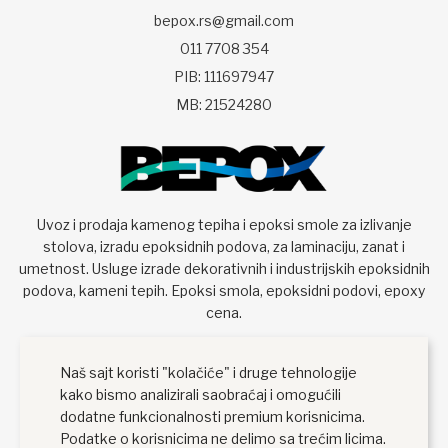
bepox.rs@gmail.com
011 7708 354
PIB: 111697947
MB: 21524280
Uvoz i prodaja kamenog tepiha i epoksi smole za izlivanje
stolova, izradu epoksidnih podova, za laminaciju, zanat i
umetnost. Usluge izrade dekorativnih i industrijskih epoksidnih
podova, kameni tepih. Epoksi smola, epoksidni podovi, epoxy
cena.
Naš sajt koristi "kolačiće" i druge tehnologije
kako bismo analizirali saobraćaj i omogućili
dodatne funkcionalnosti premium korisnicima.
Podatke o korisnicima ne delimo sa trećim licima.