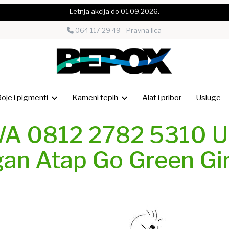
Letnja akcija do 01.09.2026.
064 117 29 49 - Pravna lica
oje i pigmenti
Kameni tepih
Alat i pribor
Usluge
A 0812 2782 5310 U
gan Atap Go Green Gi