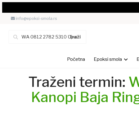
info@epoksi-smola.rs
Početna
Epoksi smola
B
Traženi termin:
W
Kanopi Baja Rin