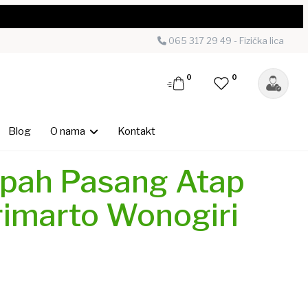
065 317 29 49 - Fizička lica
0
0
Blog
O nama
Kontakt
pah Pasang Atap
rimarto Wonogiri