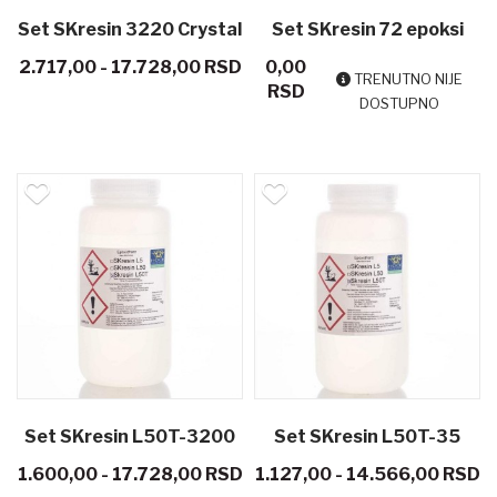
Set SKresin 3220 Crystal
Set SKresin 72 epoksi
2.717,00 - 17.728,00 RSD
0,00
clear - epoksi smola za
smola za izlivanje stolova,
TRENUTNO NIJE
RSD
DOSTUPNO
nakit, podmetače, za
lampe
premazivanje
Set SKresin L50T-3200
Set SKresin L50T-35
1.600,00 - 17.728,00 RSD
1.127,00 - 14.566,00 RSD
epoksi smola za
epoksi smola za