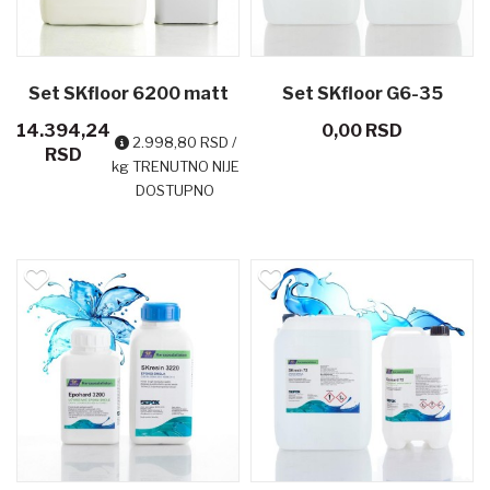
Set SKfloor 6200 matt
Set SKfloor G6-35
14.394,24
0,00 RSD
poliuretanski završni
epoksidni prajmer
2.998,80 RSD /
RSD
kg TRENUTNO NIJE
premaz 4,8 kg
DOSTUPNO