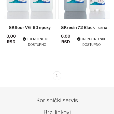
SKfloor V6-60 epoxy
SKresin 72 Black - crna
0,00
0,00
smola za podove
epoksi smola za izlivanje
TRENUTNO NIJE
TRENUTNO NIJE
RSD
RSD
DOSTUPNO
DOSTUPNO
debljih slojeva
1
Korisnički servis
Brzi linkovi