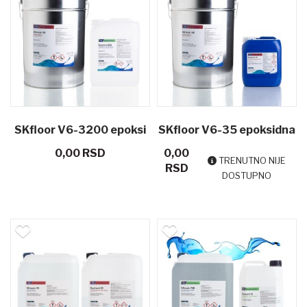
SKfloor V6-3200 epoksi
SKfloor V6-35 epoksidna
0,00 RSD
0,00
smola za podove
smola za podove
TRENUTNO NIJE
RSD
DOSTUPNO