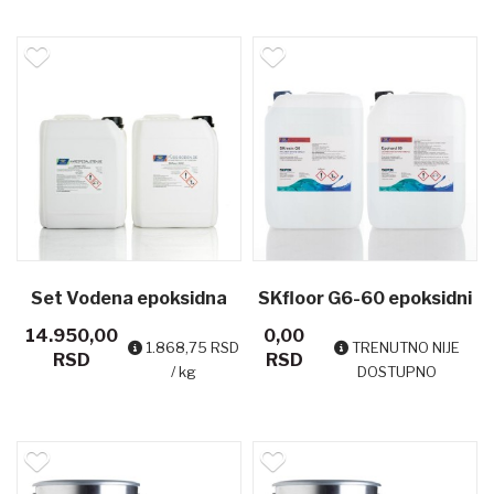
laminaciju
laminaciju
Set Vodena epoksidna
SKfloor G6-60 epoksidni
14.950,00
0,00
smola SKfloor 3502 - 8
prajmer
1.868,75 RSD
TRENUTNO NIJE
RSD
RSD
/ kg
DOSTUPNO
kg SET