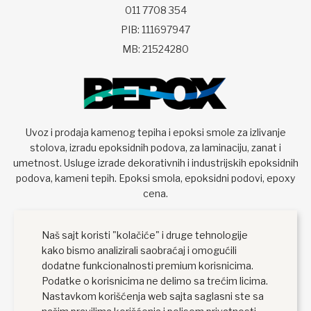
011 7708 354
PIB: 111697947
MB: 21524280
Uvoz i prodaja kamenog tepiha i epoksi smole za izlivanje
stolova, izradu epoksidnih podova, za laminaciju, zanat i
umetnost. Usluge izrade dekorativnih i industrijskih epoksidnih
podova, kameni tepih. Epoksi smola, epoksidni podovi, epoxy
cena.
Naš sajt koristi "kolačiće" i druge tehnologije
kako bismo analizirali saobraćaj i omogućili
dodatne funkcionalnosti premium korisnicima.
Podatke o korisnicima ne delimo sa trećim licima.
Nastavkom korišćenja web sajta saglasni ste sa