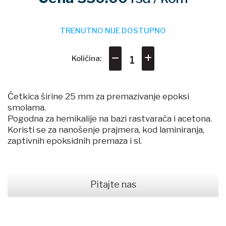
TRENUTNO NIJE DOSTUPNO
Količina:
Četkica širine 25 mm za premazivanje epoksi
smolama.
Pogodna za hemikalije na bazi rastvarača i acetona.
Koristi se za nanošenje prajmera, kod laminiranja,
zaptivnih epoksidnih premaza i sl.
Pitajte nas