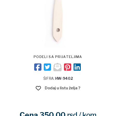
PODELI SA PRIJATELJIMA
ŠIFRA:
HW-9402
Dodaj u listu želja ?
Cena 350.00
rsd
/ kom