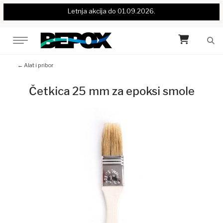
Letnja akcija do 01.09.2026.
← Alat i pribor
Četkica 25 mm za epoksi smole