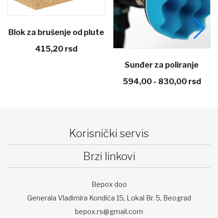
k za brušenje od plute
415,20
rsd
120x60x40 mm
Sunđer za poliranje
Zaš
594,00 - 830,00
rsd
Korisnički servis
Brzi linkovi
Bepox doo
Generala Vladimira Kondića 15, Lokal Br. 5, Beograd
bepox.rs@gmail.com