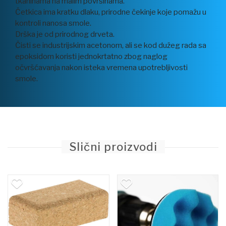
tkaninama na malim površinama.
Četkica ima kratku dlaku, prirodne čekinje koje pomažu u
kontroli nanosa smole.
Drška je od prirodnog drveta.
Čisti se industrijskim acetonom, ali se kod dužeg rada sa
epoksidom koristi jednokrtatno zbog naglog
očvršćavanja nakon isteka vremena upotrebljivosti
smole.
Slični proizvodi