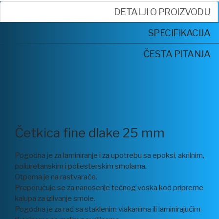
DETALJI O PROIZVODU
SPECIFIKACIJA
ČESTA PITANJA
Četkica fine dlake 25 mm
Pogodna je za laminiranje i za upotrebu sa epoksi, akrilnim,
poliuretanskim i poliesterskim smolama.
Otporna je na rastvarače.
Preporučuje se za nanošenje tečnog voska kod pripreme
kalupa za izlivanje smole.
Pogodna je za rad sa staklenim vlakanima ili laminirajućim