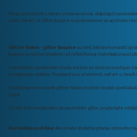
Mogu se koristiti u raznim vrstama smola, uključujući epoksidne,
nakit, nail art i sl. Gliter ljuspice su jednostavne za upotrebu
Glitter flakes - gliter ljuspice
su sitni, blistavi komadići (g
ljuspice su obično izrađene od reflektivnog materijala poput plast
U kontekstu epoksidnih smola, koriste se da bi se postigao šar
presijavanja i dubine. Popularni su u umetnosti, nail art-u, izrad
Korišćenjem bronzanih glitter flakes možete dodati spektakular
toga!
Za više informacija kako da upotrebite gliter, pogledajte ode
Korisnička podrška:
Ako imate dodatna pitanja, slobodno nas