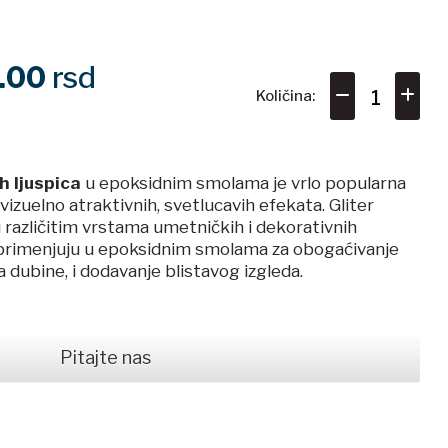
0.00
rsd
Količina:
O
h ljuspica
u epoksidnim smolama je vrlo popularna
izuelno atraktivnih, svetlucavih efekata. Gliter
u različitim vrstama umetničkih i dekorativnih
e primenjuju u epoksidnim smolama za obogaćivanje
 dubine, i dodavanje blistavog izgleda.
Pitajte nas