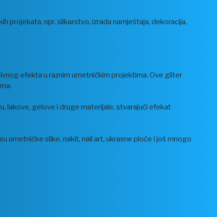
h projekata, npr. slikarstvo, izrada namještaja, dekoracija,
ativnog efekta u raznim umetničkim projektima. Ove gliter
ama.
 lakove, gelove i druge materijale, stvarajući efekat
 umetničke slike, nakit, nail art, ukrasne ploče i još mnogo