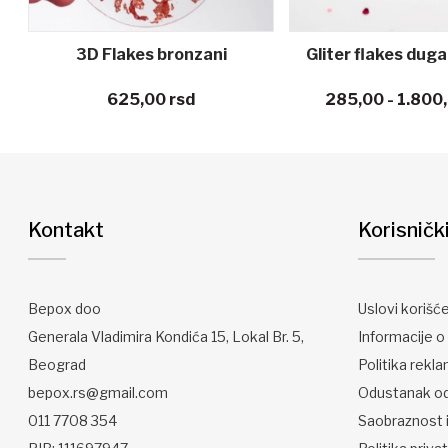
3D Flakes bronzani
Gliter flakes du
625,00
rsd
285,00 - 1.800
Kontakt
Korisničk
Bepox doo
Uslovi korišć
Generala Vladimira Kondića 15, Lokal Br. 5,
Informacije o 
Beograd
Politika rekla
bepox.rs@gmail.com
Odustanak o
011 7708 354
Saobraznost i