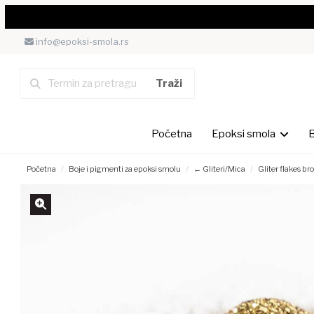
info@epoksi-smola.rs
Početna
Epoksi smola
B
Početna
Boje i pigmenti za epoksi smolu
← Gliteri/Mica
Gliter flakes 