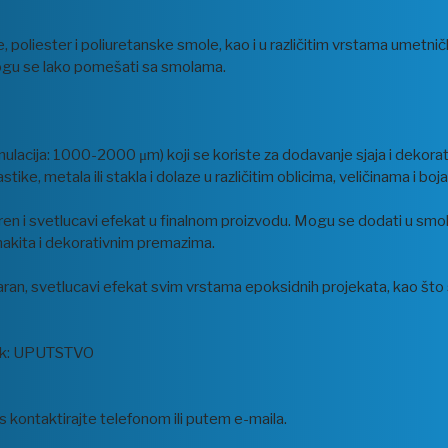
 poliester i poliuretanske smole, kao i u različitim vrstama umetnički
 i mogu se lako pomešati sa smolama.
ranulacija: 1000-2000 μm) koji se koriste za dodavanje sjaja i dekor
ike, metala ili stakla i dolaze u različitim oblicima, veličinama i boj
en i svetlucavi efekat u finalnom proizvodu. Mogu se dodati u smolu,
i nakita i dekorativnim premazima.
an, svetlucavi efekat svim vrstama epoksidnih projekata, kao što su
ljak: UPUTSTVO
 kontaktirajte telefonom ili putem e-maila.