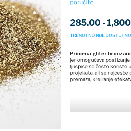
poručite.
285.00 - 1,80
TRENUTNO NIJE DOSTUPN
Primena gliter bronzani
jer omogućava postizanje v
ljuspice se često koriste 
projekata, ali se najčešć
premaza, kreiranje efekata