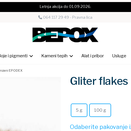
Letnja akcija do 01.09.2026.
064 117 29 49 - Pravna lica
oje i pigmenti
Kameni tepih
Alat i pribor
Usluge
bronzani EPODEX
Gliter flak
5 g
100 g
Odaberite pakovanje iz