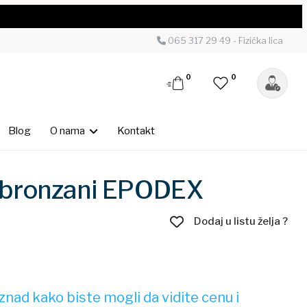
065 317 29 49 - Fizička lica
0
0
Blog
O nama
Kontakt
es bronzani EPODEX
Dodaj u listu želja ?
nad kako biste mogli da vidite cenu i