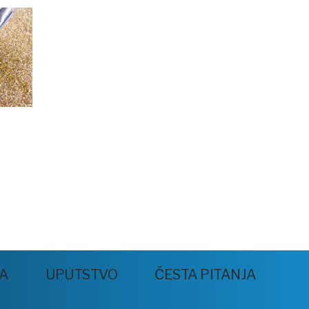
JA
UPUTSTVO
ČESTA PITANJA