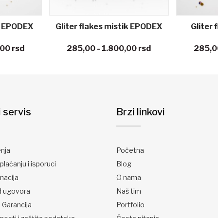
ga EPODEX
Gliter flakes mistik EPODEX
Gliter 
,00
rsd
285,00 - 1.800,00
rsd
285,0
i servis
Brzi linkovi
enja
Početna
plaćanju i isporuci
Blog
macija
O nama
d ugovora
Naš tim
 Garancija
Portfolio