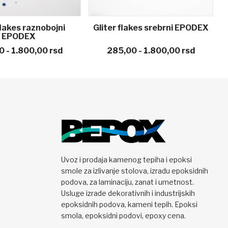
flakes raznobojni
Gliter flakes srebrni EPODEX
EPODEX
0 - 1.800,00
rsd
285,00 - 1.800,00
rsd
Uvoz i prodaja kamenog tepiha i epoksi
smole za izlivanje stolova, izradu epoksidnih
podova, za laminaciju, zanat i umetnost.
Usluge izrade dekorativnih i industrijskih
epoksidnih podova, kameni tepih. Epoksi
smola, epoksidni podovi, epoxy cena.