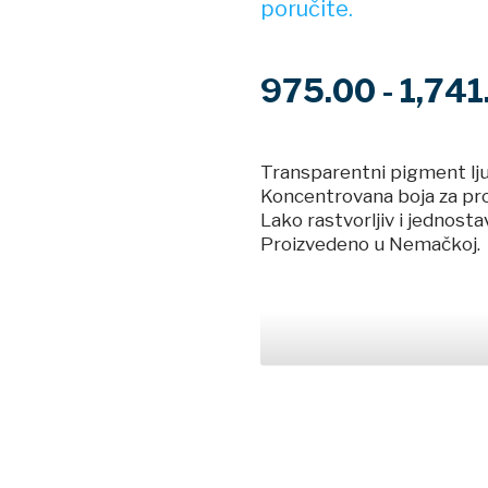
poručite.
975.00 - 1,74
Transparentni pigment lju
Koncentrovana boja za proz
Lako rastvorljiv i jednost
Proizvedeno u Nemačkoj.