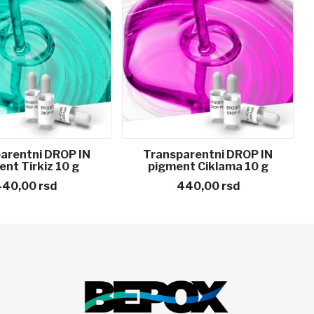
arentni DROP IN
Transparentni DROP IN
nt Tirkiz 10 g
pigment Ciklama 10 g
440,00
rsd
440,00
rsd