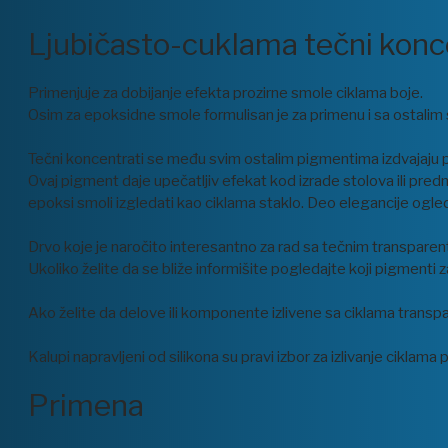
Ljubičasto-cuklama tečni konc
Primenjuje za dobijanje efekta prozirne smole ciklama boje.
Osim za epoksidne smole formulisan je za primenu i sa ostalim
Tečni koncentrati se među svim ostalim pigmentima izdvajaju p
Ovaj pigment daje upečatljiv efekat kod izrade stolova ili pre
epoksi smoli izgledati kao ciklama staklo. Deo elegancije ogle
Drvo koje je naročito interesantno za rad sa tečnim transpare
Ukoliko želite da se bliže informišite pogledajte koji pigmen
Ako želite da delove ili komponente izlivene sa ciklama transp
Kalupi napravljeni od silikona su pravi izbor za izlivanje ciklama
Primena