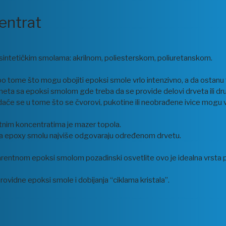
entrat
 sintetičkim smolama: akrilnom, poliesterskom, poliuretanskom.
o tome što mogu obojiti epoksi smole vrlo intenzivno, a da ostanu
dmeta sa epoksi smolom gde treba da se provide delovi drveta ili dr
daće se u tome što se čvorovi, pukotine ili neobrađene ivice mogu v
ntnim koncentratima je mazer topola.
ti za epoxy smolu najviše odgovaraju određenom drvetu.
arentnom epoksi smolom pozadinski osvetlite ovo je idealna vrsta p
 providne epoksi smole i dobijanja “ciklama kristala”.