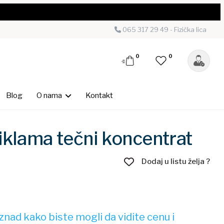
065 317 29 49 - Fizička lica
0
0
Blog
O nama
Kontakt
iklama tečni koncentrat
Dodaj u listu želja ?
nad kako biste mogli da vidite cenu i