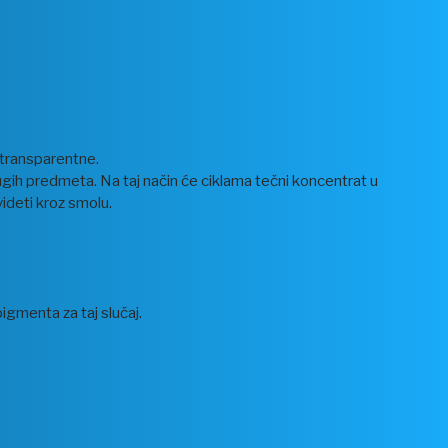
 transparentne.
ugih predmeta. Na taj način će ciklama tečni koncentrat u
ideti kroz smolu.
igmenta za taj slučaj.