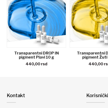
Transparentni DROP IN
Transparentni 
pigment Plavi 10 g
pigment Žuti
440,00
rsd
440,00
rs
Kontakt
Korisničk