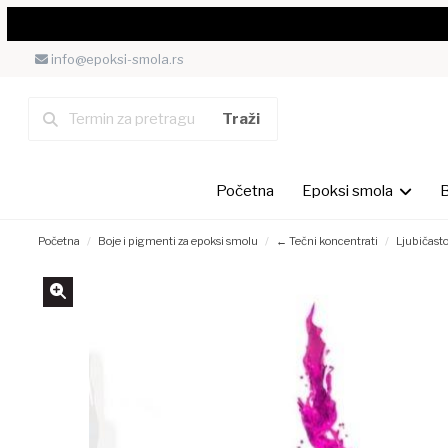
info@epoksi-smola.rs
Početna
Epoksi smola
B
Početna
Boje i pigmenti za epoksi smolu
← Tečni koncentrati
Ljubičast