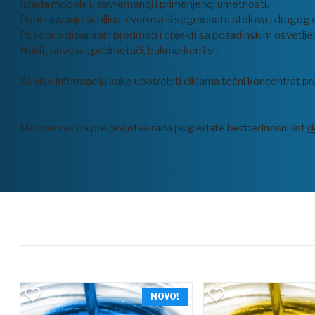
Izrada modela u savremenoj i primenjenoj umetnosti.
Popunjavanje šupljina, čvorova ili segmenata stolova i drugog
Posebno dizajnirani predmeti i objekti sa pozadinskim osvetlje
Nakit, privesci, podmetači, bukmarkeri i sl.
Za više informacija kako upotrebiti ciklama tečni koncentrat pr
Molimo vas da pre početka rada pogledate bezbednosni list
d
NOVO!