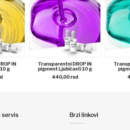
DROP IN
Transparentni DROP IN
Transp
 10 g
pigment Ljubičasti 10 g
pigme
d
440,00
rsd
i servis
Brzi linkovi