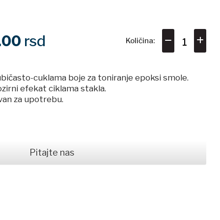
1.00
rsd
Količina:
bičasto-cuklama boje za toniranje epoksi smole.
irni efekat ciklama stakla.
avan za upotrebu.
Pitajte nas