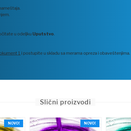
 nameštaja.
njem.
očitate u odeljku
Uputstvo
.
okument 1
i postupite u skladu sa merama opreza i obaveštenjima.
Slični proizvodi
NOVO!
NOVO!