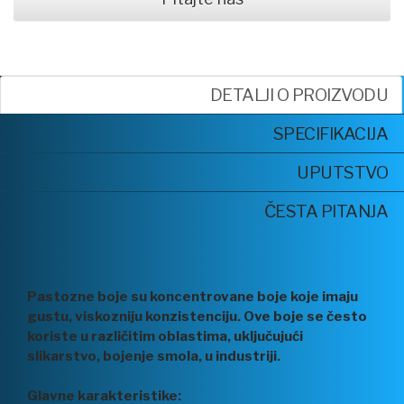
DETALJI O PROIZVODU
SPECIFIKACIJA
UPUTSTVO
ČESTA PITANJA
Pastozne boje su koncentrovane boje koje imaju
gustu, viskozniju konzistenciju. Ove boje se često
koriste u različitim oblastima, uključujući
slikarstvo, bojenje smola, u industriji.
Glavne karakteristike: