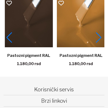
Pastozni pigment RAL
Pastozni pigment RAL
1.180,00
rsd
1.180,00
rsd
8028 Terra braon 100 g
8001 Oker braon 100 g
EPODEX
EPODEX
Korisnički servis
Brzi linkovi