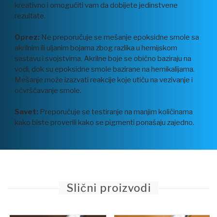
kreativno i omogućiti vam da dobijete jedinstvene
rezultate.
Oprez:
Ne preporučuje se mešanje epoksidne smole sa
akrilnim ili uljanim bojama zbog razlika u hemijskom
sastavu i svojstvima. Akrilne boje se obično baziraju na
vodi, dok su epoksidne smole bazirane na hemikalijama.
Mešanje može izazvati reakcije koje utiču na vezivanje i
očvršćavanje smole.
Savet:
Preporučuje se testiranje na manjim količinama
kako biste proverili kako se pigmenti ponašaju zajedno.
Slični proizvodi