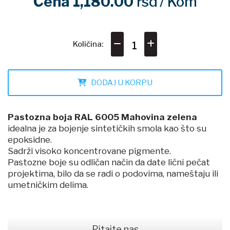
Cena 1,180.00
rsd
/ Kom
Količina:
DODAJ U KORPU
Pastozna boja RAL 6005 Mahovina zelena
idealna je za bojenje sintetičkih smola kao što su
epoksidne.
Sadrži visoko koncentrovane pigmente.
Pastozne boje su odličan način da date lični pečat
projektima, bilo da se radi o podovima, nameštaju ili
umetničkim delima.
Pitajte nas