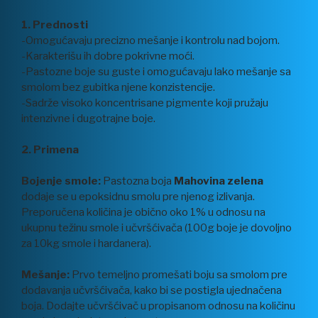
1. Prednosti
-Omogućavaju precizno mešanje i kontrolu nad bojom.
-Karakterišu ih dobre pokrivne moći.
-Pastozne boje su guste i omogućavaju lako mešanje sa
smolom bez gubitka njene konzistencije.
-Sadrže visoko koncentrisane pigmente koji pružaju
intenzivne i dugotrajne boje.
2. Primena
Bojenje smole:
Pastozna boja
Mahovina zelena
dodaje se u epoksidnu smolu pre njenog izlivanja.
Preporučena količina je obično oko 1% u odnosu na
ukupnu težinu smole i učvršćivača (100g boje je dovoljno
za 10kg smole i hardanera).
Mešanje:
Prvo temeljno promešati boju sa smolom pre
dodavanja učvršćivača, kako bi se postigla ujednačena
boja. Dodajte učvršćivač u propisanom odnosu na količinu