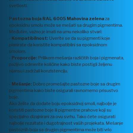
svetlosti.
Pastozna boja RAL 6005 Mahovina zelena
za
epoksidnu smolu može se mešati sa drugim pigmentima.
Međutim, važno je imati na umu nekoliko stvari:
- Kompatibilnost:
Uverite se da su pigmenti koje
planirate da koristite kompatibilni sa epoksidnom
smolom.
- Proporcije:
Prilikom mešanja različitih boja i pigmenata,
pažljivo odmerite količine kako biste postigli željenu
nijansu i zadržali konzistenciju.
- Mešanje:
Dobro promešajte pastozne boje sa drugim
pigmentima kako biste osigurali ravnomerno prisustvo
boje.
Ako želite da dodate boju epoksidnoj smoli, najbolje je
koristiti pastozne boje ili pigmentne prahove koji su
specijalno dizajnirani za ovu svrhu. Tako ćete osigurati
najbolje rezultate i dugotrajnost vaših projekata. Mešanje
pastoznih boja sa drugim pigmentima može biti vrlo