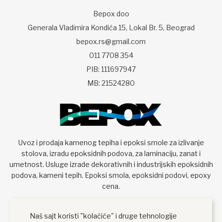
Bepox doo
Generala Vladimira Kondića 15, Lokal Br. 5, Beograd
bepox.rs@gmail.com
011 7708 354
PIB: 111697947
MB: 21524280
Uvoz i prodaja kamenog tepiha i epoksi smole za izlivanje
stolova, izradu epoksidnih podova, za laminaciju, zanat i
umetnost. Usluge izrade dekorativnih i industrijskih epoksidnih
podova, kameni tepih. Epoksi smola, epoksidni podovi, epoxy
cena.
Naš sajt koristi "kolačiće" i druge tehnologije