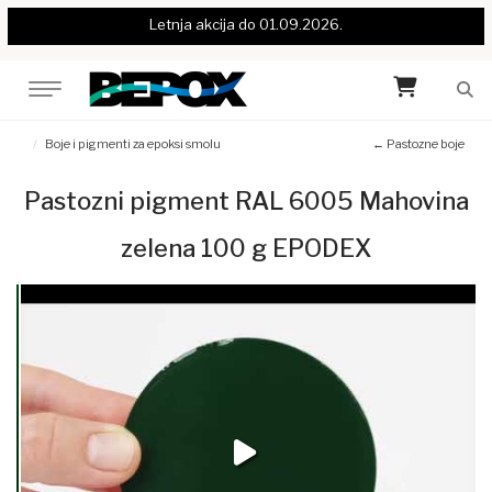
Letnja akcija do 01.09.2026.
Boje i pigmenti za epoksi smolu
← Pastozne boje
Pastozni pigment RAL 6005 Mahovina
zelena 100 g EPODEX