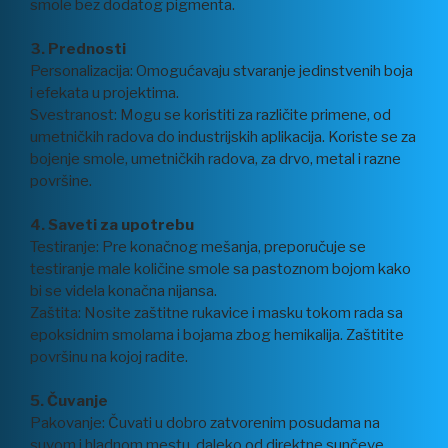
smole bez dodatog pigmenta.
3. Prednosti
Personalizacija: Omogućavaju stvaranje jedinstvenih boja
i efekata u projektima.
Svestranost: Mogu se koristiti za različite primene, od
umetničkih radova do industrijskih aplikacija. Koriste se za
bojenje smole, umetničkih radova, za drvo, metal i razne
površine.
4. Saveti za upotrebu
Testiranje: Pre konačnog mešanja, preporučuje se
testiranje male količine smole sa pastoznom bojom kako
bi se videla konačna nijansa.
Zaštita: Nosite zaštitne rukavice i masku tokom rada sa
epoksidnim smolama i bojama zbog hemikalija. Zaštitite
površinu na kojoj radite.
5. Čuvanje
Pakovanje: Čuvati u dobro zatvorenim posudama na
suvom i hladnom mestu, daleko od direktne sunčeve