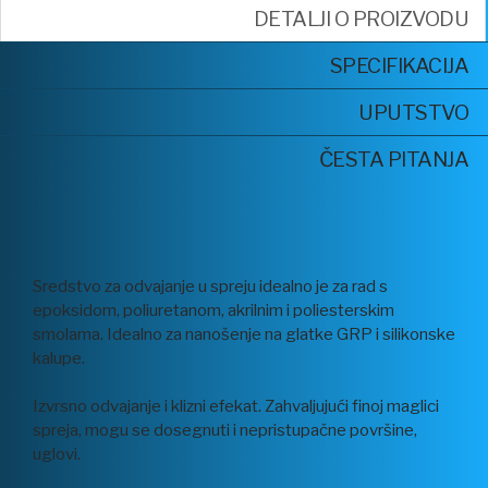
DETALJI O PROIZVODU
SPECIFIKACIJA
UPUTSTVO
ČESTA PITANJA
Sredstvo za odvajanje u spreju idealno je za rad s
epoksidom, poliuretanom, akrilnim i poliesterskim
smolama. Idealno za nanošenje na glatke GRP i silikonske
kalupe.
Izvrsno odvajanje i klizni efekat. Zahvaljujući finoj maglici
spreja, mogu se dosegnuti i nepristupačne površine,
uglovi.