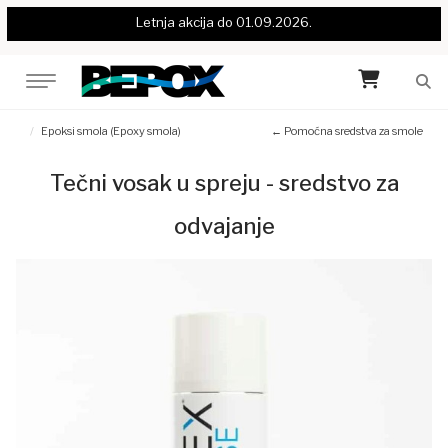
Letnja akcija do 01.09.2026.
Epoksi smola (Epoxy smola)
← Pomoćna sredstva za smole
Tečni vosak u spreju - sredstvo za
odvajanje