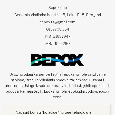
Bepox doo
Generala Vladimira Kondića 15, Lokal Br. 5, Beograd
bepox.rs@gmail.com
011 7708 354
PIB: 111697947
MB: 21524280
Uvoz i prodaja kamenog tepiha i epoksi smole za izlivanje
stolova, izradu epoksidnih podova, za laminaciju, zanat i
umetnost. Usluge izrade dekorativnih i industrijskih epoksidnih
podova, kameni tepih. Epoksi smola, epoksidni podovi, epoxy
cena.
Naš sajt koristi "kolačiće" i druge tehnologije