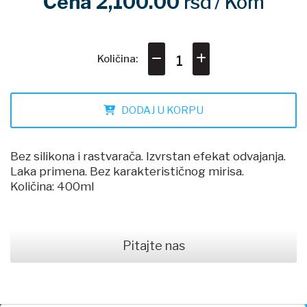
Cena 2,100.00
rsd
/ Kom
Količina:
DODAJ U KORPU
Bez silikona i rastvarača. Izvrstan efekat odvajanja.
Laka primena. Bez karakterističnog mirisa.
Količina: 400ml
Pitajte nas