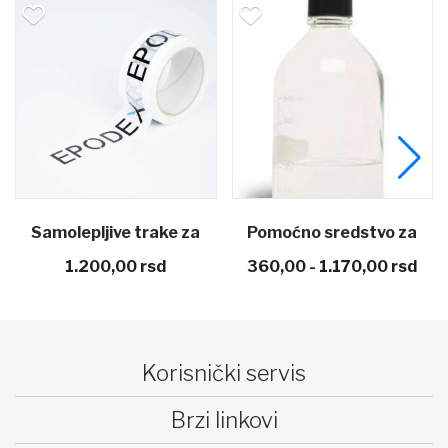
epljive trake za
Pomoćno sredstvo za
Mermerni
.200,00
rsd
360,00 - 1.170,00
rsd
2.
vanje epoksi smole
gletericu WS 63
Korisnički servis
Brzi linkovi