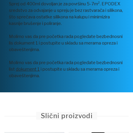
Sprej od 400ml dovoljan je za površinu 5-7m². EPODEX
sredstvo za odvajanje u spreju je bez rastvarača i silikona,
što sprečava ostatke silikona na kalupu i minimizira
kasnije brušenje i poliranje.
Molimo vas da pre početka rada pogledate bezbednosni
lis dokument 1 i postupite u skladu sa merama opreza i
obaveštenjima.
Molimo vas da pre početka rada pogledate bezbednosni
list
dokument 1
i postupite u skladu sa merama opreza i
obaveštenjima.
Slični proizvodi