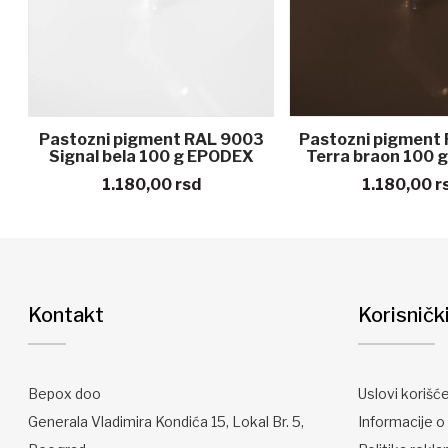
Pastozni pigment RAL 9003
Pastozni pigment
Signal bela 100 g EPODEX
Terra braon 100 
1.180,00
rsd
1.180,00
r
Kontakt
Korisničk
Bepox doo
Uslovi korišć
Generala Vladimira Kondića 15, Lokal Br. 5,
Informacije o 