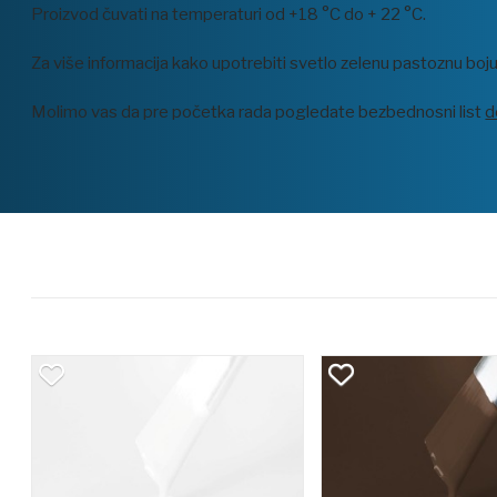
Proizvod čuvati na temperaturi od +18 °C do + 22 °C.
Za više informacija kako upotrebiti svetlo zelenu pastoznu boj
Molimo vas da pre početka rada pogledate bezbednosni list
d