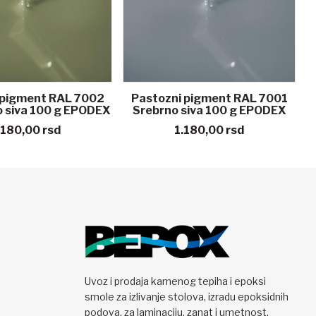
 pigment RAL 7002
Pastozni pigment RAL 7001
o siva 100 g EPODEX
Srebrno siva 100 g EPODEX
.180,00
rsd
1.180,00
rsd
Uvoz i prodaja kamenog tepiha i epoksi
smole za izlivanje stolova, izradu epoksidnih
podova, za laminaciju, zanat i umetnost.