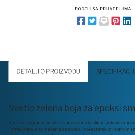
PODELI SA PRIJATELJIMA
DETALJI O PROIZVODU
SPECIFIKACI
Svetlo zelena boja za epoksi s
Pastozni pigment visoke neprozirnosti i odlične pokrivne moći
Formulisana je za mešanje sa epoksi, poliesterskim i akrilni