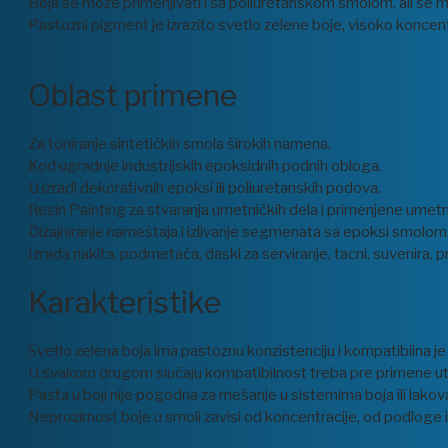
Boja se može primenjivati i sa poliuretanskom smolom, ali se me
Pastozni pigment je izrazito svetlo zelene boje, visoko koncen
Oblast primene
Za toniranje sintetičkih smola širokih namena.
Kod ugradnje industrijskih epoksidnih podnih obloga.
U izradi dekorativnih epoksi ili poliuretanskih podova.
Resin Painting za stvaranja umetničkih dela i primenjene umetn
Dizajniranje nameštaja i izlivanje segmenata sa epoksi smolom
Izrada nakita, podmetača, daski za serviranje, tacni, suvenira, p
Karakteristike
Svetlo zelena boja ima pastoznu konzistenciju i kompatibilna j
U svakom drugom slučaju kompatibilnost treba pre primene utv
Pasta u boji nije pogodna za mešanje u sistemima boja ili lakova 
Neprozirnost boje u smoli zavisi od koncentracije, od podloge 