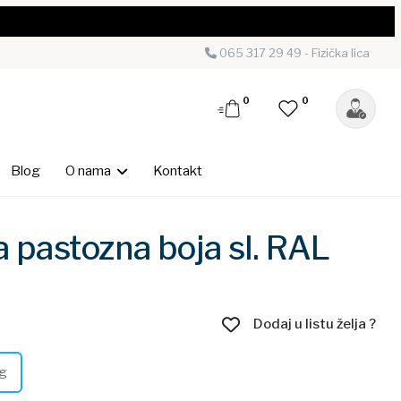
065 317 29 49 - Fizička lica
0
0
Blog
O nama
Kontakt
a pastozna boja sl. RAL
Dodaj u listu želja ?
g