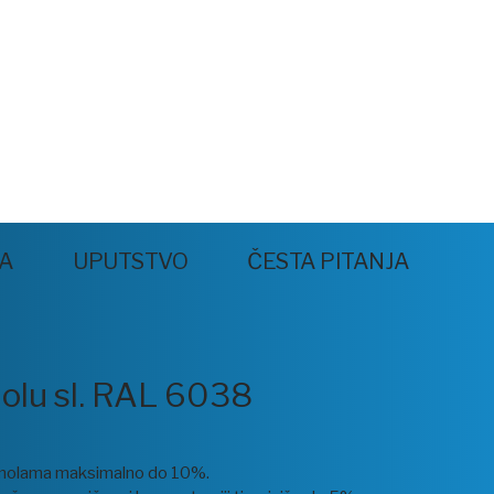
JA
UPUTSTVO
ČESTA PITANJA
molu sl. RAL 6038
.
m smolama maksimalno do 10%.