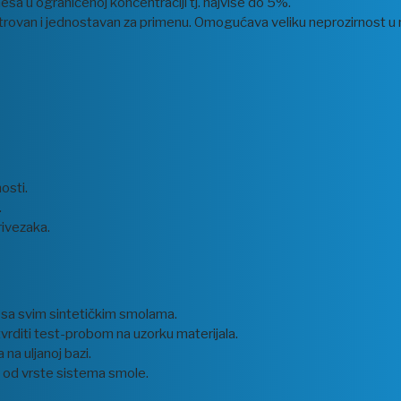
ša u ograničenoj koncentraciji tj. najviše do 5%.
trovan i jednostavan za primenu. Omogućava veliku neprozirnost u m
osti.
.
rivezaka.
e sa svim sintetičkim smolama.
rditi test-probom na uzorku materijala.
na uljanoj bazi.
i od vrste sistema smole.