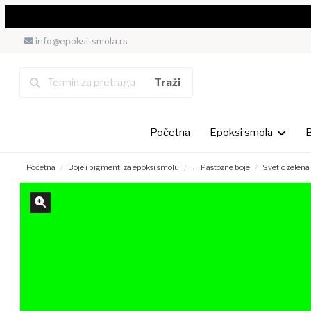
info@epoksi-smola.rs
Početna
Epoksi smola
B
Početna
Boje i pigmenti za epoksi smolu
← Pastozne boje
Svetlo zelena