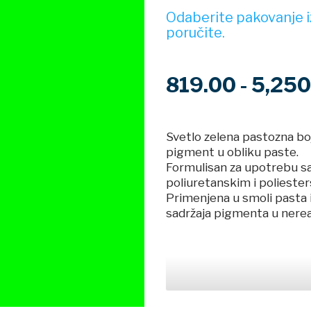
Odaberite pakovanje iz
poručite.
819.00 - 5,25
Svetlo zelena pastozna bo
pigment u obliku paste.
Formulisan za upotrebu sa
poliuretanskim i poliesters
Primenjena u smoli pasta
sadržaja pigmenta u nere