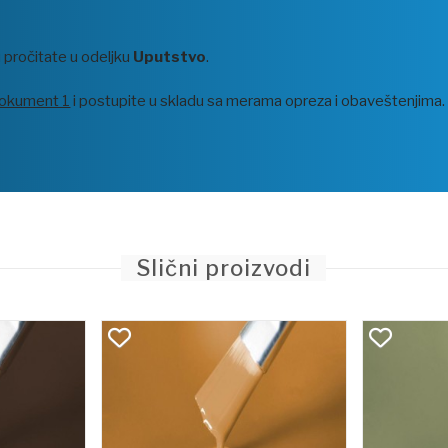
u pročitate u odeljku
Uputstvo
.
okument 1
i postupite u skladu sa merama opreza i obaveštenjima.
Slični proizvodi