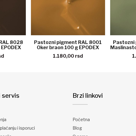
 RAL 8028
Pastozni pigment RAL 8001
Pastozni
g EPODEX
Oker braon 100 g EPODEX
Maslinast
sd
1.180,00
rsd
1
i servis
Brzi linkovi
enja
Početna
plaćanju i isporuci
Blog