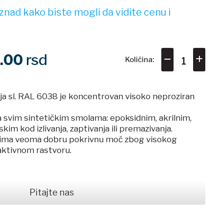
nad kako biste mogli da vidite cenu i
0.00
rsd
Količina:
ja sl. RAL 6038 je koncentrovan visoko neproziran
 svim sintetičkim smolama: epoksidnim, akrilnim,
kim kod izlivanja, zaptivanja ili premazivanja.
 ima veoma dobru pokrivnu moć zbog visokog
aktivnom rastvoru.
Pitajte nas