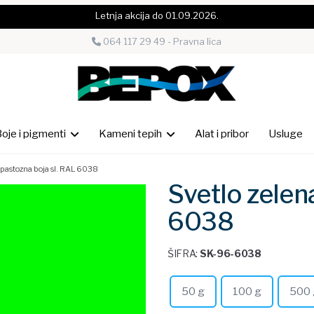
Letnja akcija do 01.09.2026.
064 117 29 49 - Pravna lica
oje i pigmenti
Kameni tepih
Alat i pribor
Usluge
 pastozna boja sl. RAL 6038
Svetlo zelen
6038
ŠIFRA:
SK-96-6038
50 g
100 g
500 