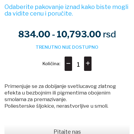
Odaberite pakovanje iznad kako biste mogli
da vidite cenu i poručite.
834.00 - 10,793.00
rsd
TRENUTNO NIJE DOSTUPNO
Količina:
Primenjuje se za dobijanje svetlucavog zlatnog
efekta u bezbojnim ili pigmentima obojenim
smolama za premazivanje.
Poliesterske šljokice, nerastvorljive u smoli.
Pitajte nas