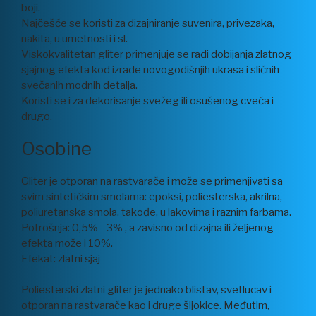
boji.
Najčešće se koristi za dizajniranje suvenira, privezaka,
nakita, u umetnosti i sl.
Viskokvalitetan gliter primenjuje se radi dobijanja zlatnog
sjajnog efekta kod izrade novogodišnjih ukrasa i sličnih
svečanih modnih detalja.
Koristi se i za dekorisanje svežeg ili osušenog cveća i
drugo.
Osobine
Gliter je otporan na rastvarače i može se primenjivati sa
svim sintetičkim smolama: epoksi, poliesterska, akrilna,
poliuretanska smola, takođe, u lakovima i raznim farbama.
Potrošnja: 0,5% - 3% , a zavisno od dizajna ili željenog
efekta može i 10%.
Efekat: zlatni sjaj
Poliesterski zlatni gliter je jednako blistav, svetlucav i
otporan na rastvarače kao i druge šljokice. Međutim,