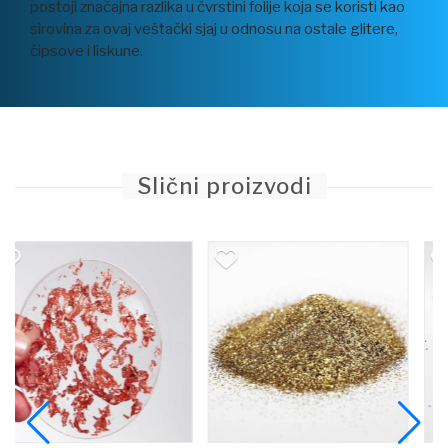
postoji značajna razlika u čvrstini folije koja se koristi kao
sirovina za ovaj veštački sjaj u odnosu na ostale glitere,
čipsove i liskune.
Slični proizvodi