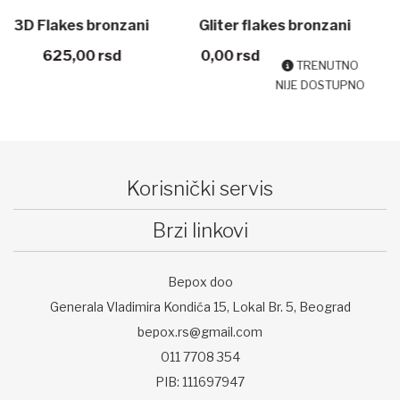
Gliter flakes bronzani
Gliter flakes duga
0,00
rsd
285,00 - 1.800,00
rsd
EPODEX
EPODEX
TRENUTNO
NIJE DOSTUPNO
Korisnički servis
Brzi linkovi
Bepox doo
Generala Vladimira Kondića 15, Lokal Br. 5, Beograd
bepox.rs@gmail.com
011 7708 354
PIB: 111697947