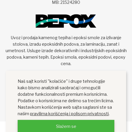
MB: 21524280
Uvoz i prodaja kamenog tepiha i epoksi smole za izlivanje
stolova, izradu epoksidnih podova, za laminaciju, zanat i
umetnost. Usluge izrade dekorativnih i industrijskih epoksidnih
podova, kameni tepih. Epoksi smola, epoksidni podovi, epoxy
cena.
Naš sajt koristi "kolačiće" i druge tehnologije
kako bismo analizirali saobraćaj i omogućili
dodatne funkcionalnosti premium korisnicima.
Podatke o korisnicima ne delimo sa trećim licima.
Nastavkom korišćenja web sajta saglasni ste sa
našim
pravilima korišćenja i polisom privatnosti
.
Slažem se
Bepox Epoksi Smola i Kameni Tepih - Beograd ©. Sva prava