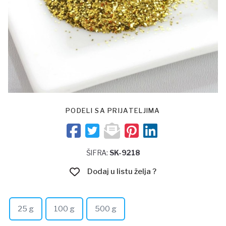
PODELI SA PRIJATELJIMA
ŠIFRA:
SK-9218
Dodaj u listu želja ?
25 g
100 g
500 g