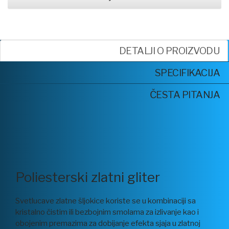
DETALJI O PROIZVODU
SPECIFIKACIJA
ČESTA PITANJA
Poliesterski zlatni gliter
Svetlucave zlatne šljokice koriste se u kombinaciji sa
kristalno čistim ili bezbojnim smolama za izlivanje kao i
obojenim premazima za dobijanje efekta sjaja u zlatnoj