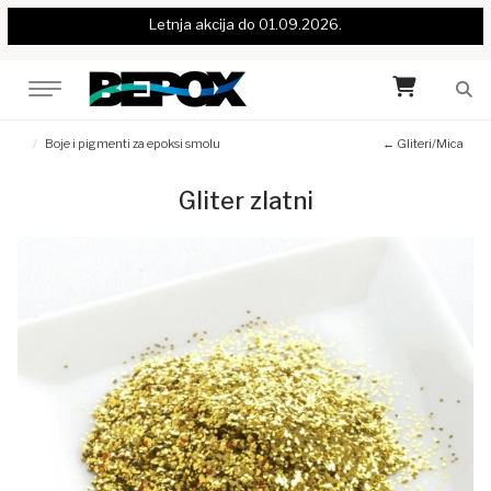
Letnja akcija do 01.09.2026.
Boje i pigmenti za epoksi smolu
← Gliteri/Mica
Gliter zlatni